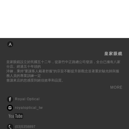
皇家眼鏡
皇家眼鏡設立於民國五十二年，從新竹中正路總公司發源，全台已擁有八家
分店。經過五十年頭的
淬鍊，秉持"要讓客人戴著舒服"的宗旨不斷提升新觀念並著重於驗光師與服
務人員的專業訓練一定
會讓來店的您感受到絕佳效率和品質。
MORE
Royal Optical
royaloptical_tw
(03)5358897