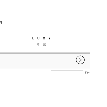
們
LUXY
尊榮