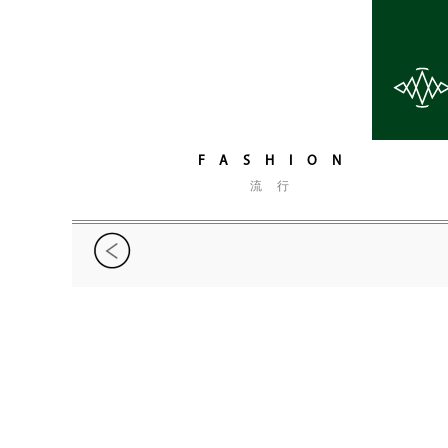
FASHION
流行